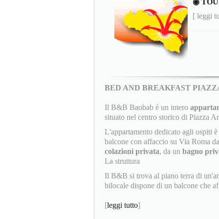
◉ TOU
[ leggi t
BED AND BREAKFAST PIAZ
Il B&B Baobab è un intero
appartam
situato nel centro storico di Piazza A
L'appartamento dedicato agli ospiti
balcone con affaccio su Via Roma da 
colazioni privata
, da un
bagno priv
La struttura
Il B&B si trova al piano terra di un'a
bilocale dispone di un balcone che aff
[
leggi tutto
]