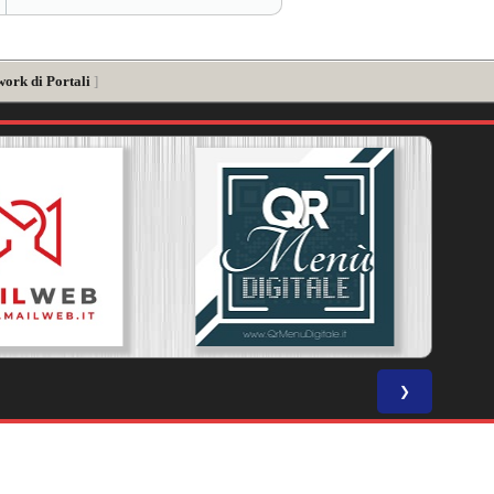
work di Portali
]
❯