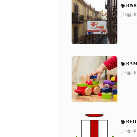
◉ B&B
[ leggi t
◉ BAM
[ leggi t
◉ BED
[ leggi t