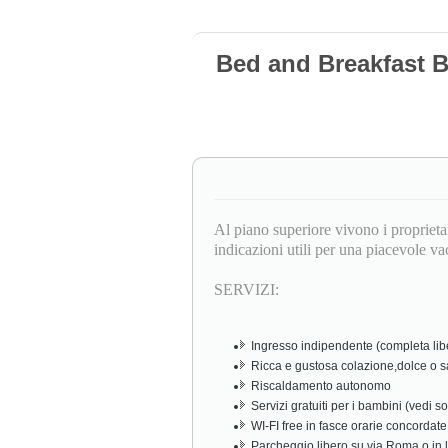
Bed and Breakfast 
Al piano superiore vivono i proprietar
indicazioni utili per una piacevole v
SERVIZI:
Ingresso indipendente (completa libert
Ricca e gustosa colazione,dolce o s
Riscaldamento autonomo
Servizi gratuiti per i bambini (vedi so
WI-FI free in fasce orarie concordate
Parcheggio libero su via Roma o in 