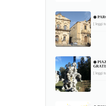
◉ PAR
[ leggi t
◉ PIA
GRATI
[ leggi t