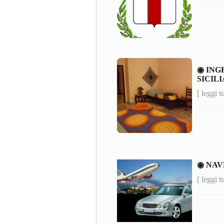
◉ ING
SICILI
[ leggi t
◉ NAV
[ leggi t