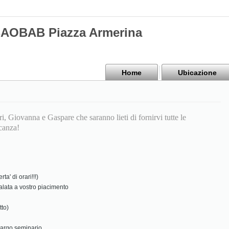
BAOBAB Piazza Armerina
Home
Ubicazione
i, Giovanna e Gaspare che saranno lieti di fornirvi tutte le
acanza!
a' di orari!!!)
alata a vostro piacimento
tto)
largo seminario