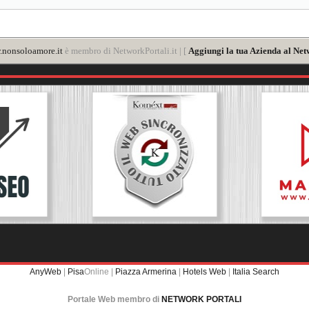
nonsoloamore.it
è membro di NetworkPortali.it | [
Aggiungi la tua Azienda al Net
AnyWeb
|
Pisa
Online |
Piazza Armerina
|
Hotels Web
|
Italia Search
Portale Web membro di
NETWORK PORTALI