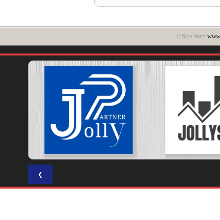
il Sito Web
www.
❮