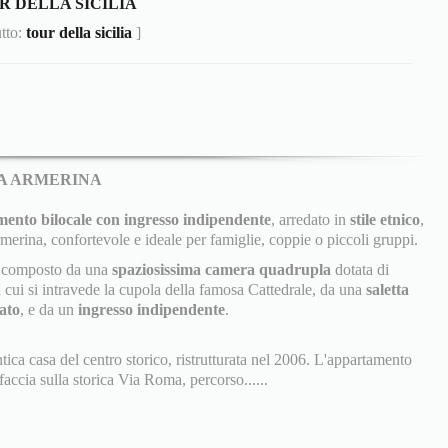
R DELLA SICILIA
utto:
tour della sicilia
]
ZA ARMERINA
ento bilocale con ingresso indipendente
, arredato in
stile etnico
,
rmerina, confortevole e ideale per famiglie, coppie o piccoli gruppi.
 è composto da una
spaziosissima camera quadrupla
dotata di
cui si intravede la cupola della famosa Cattedrale, da una
saletta
ato
, e da un
ingresso indipendente
.
ntica casa del centro storico, ristrutturata nel 2006. L'appartamento
accia sulla storica Via Roma, percorso......