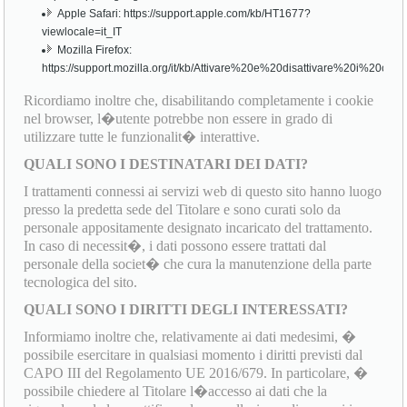
Apple Safari: https://support.apple.com/kb/HT1677?
viewlocale=it_IT
Mozilla Firefox:
https://support.mozilla.org/it/kb/Attivare%20e%20disattivare%20i%20cook
Ricordiamo inoltre che, disabilitando completamente i cookie
nel browser, l�utente potrebbe non essere in grado di
utilizzare tutte le funzionalit� interattive.
QUALI SONO I DESTINATARI DEI DATI?
I trattamenti connessi ai servizi web di questo sito hanno luogo
presso la predetta sede del Titolare e sono curati solo da
personale appositamente designato incaricato del trattamento.
In caso di necessit�, i dati possono essere trattati dal
personale della societ� che cura la manutenzione della parte
tecnologica del sito.
QUALI SONO I DIRITTI DEGLI INTERESSATI?
Informiamo inoltre che, relativamente ai dati medesimi, �
possibile esercitare in qualsiasi momento i diritti previsti dal
CAPO III del Regolamento UE 2016/679. In particolare, �
possibile chiedere al Titolare l�accesso ai dati che la