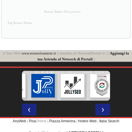
Renato Raimo Pisa privacy
Tag Renato Raimo
il Sito Web
www.nonsoloamore.it
è membro di NetworkPortali.it | [
Aggiungi la
tua Azienda al Network di Portali
]
❮
❯
AnyWeb
|
Pisa
Online |
Piazza Armerina
|
Hotels Web
|
Italia Search