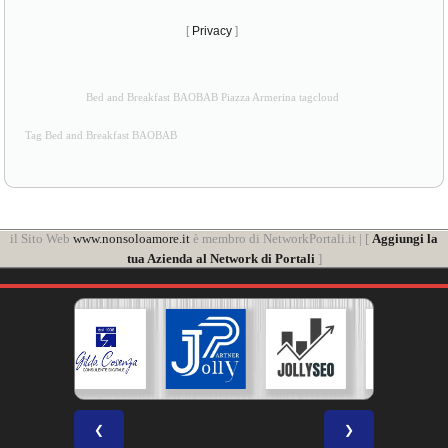
[
Privacy
]
Bed and Breakfast BAOBAB Piazza Armerina tagcloud
Tag Bed and Breakfast BAOBAB
il Sito Web
www.nonsoloamore.it
è membro di NetworkPortali.it | [
Aggiungi la
tua Azienda al Network di Portali
]
❮
❯