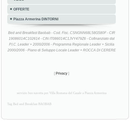
OFFERTE
Piazza Armerina DINTORNI
Bed and Breakfast Baobab - Cod. Fisc. CSNGNN68L58G580F - CIR
19086014C102614 - CIN IT086014C1JVY479Z6 - Cofinanziato dal
P.I.C. Leader + 2000/2006 - Programma Regionale Leader + Sicilia
2000/2006 - Piano di Sviluppo Locale Leader + ROCCA DI CERERE
[
Privacy
]
servizio bus navetta per Villa Romana del Casale a Piazza Armerina
Tag Bed and Breakfast BAOBAB