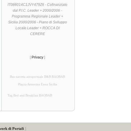
IT086014C1JVY479Z6 - Cofinanziato
dal P.I.C. Leader + 2000/2006 -
Programma Regionale Leader +
Sicilia 2000/2006 - Piano di Sviluppo
Locale Leader + ROCCA DI
CERERE
[
Privacy
]
Bus navetta aeroportuale B&B BAOBAB
Piazza Armerina Enna Sicilia
Tag Bed and Breakfast BAOBAB
work di Portali
]