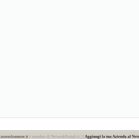
nonsoloamore.it
è membro di NetworkPortali.it | [
Aggiungi la tua Azienda al Net