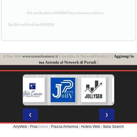
Bed and Breakfast BAOBAB Piazza Armerina telefono
Tag Bed and Breakfast BAOBAB
il Sito Web
www.nonsoloamore.it
è membro di NetworkPortali.it | [
Aggiungi la
tua Azienda al Network di Portali
]
❮
❯
AnyWeb
|
Pisa
Online |
Piazza Armerina
|
Hotels Web
|
Italia Search