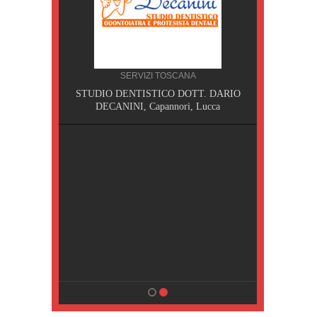
SERVIZI TOSCANA
I,
STUDIO DENTISTICO DOTT. DARIO
DECANINI, Capannori, Lucca
NA
sa