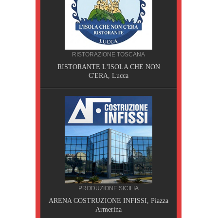
CILIA
RISTORAZIONE TOSCANA
AOBAB,
RISTORANTE L'ISOLA CHE NON
C'ERA, Lucca
PRODUZIONE SICILIA
A, Pisa
ARENA COSTRUZIONE INFISSI, Piazza
Armerina