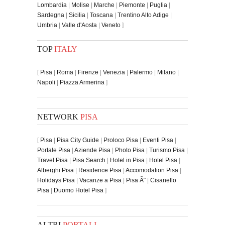
Lombardia
|
Molise
|
Marche
|
Piemonte
|
Puglia
|
Sardegna
|
Sicilia
|
Toscana
|
Trentino Alto Adige
|
Umbria
|
Valle d'Aosta
|
Veneto
]
TOP
ITALY
[
Pisa
|
Roma
|
Firenze
|
Venezia
|
Palermo
|
Milano
|
Napoli
|
Piazza Armerina
]
NETWORK
PISA
[
Pisa
|
Pisa City Guide
|
Proloco Pisa
|
Eventi Pisa
|
Portale Pisa
|
Aziende Pisa
|
Photo Pisa
|
Turismo Pisa
|
Travel Pisa
|
Pisa Search
|
Hotel in Pisa
|
Hotel Pisa
|
Alberghi Pisa
|
Residence Pisa
|
Accomodation Pisa
|
Holidays Pisa
|
Vacanze a Pisa
|
Pisa Ã¨
|
Cisanello
Pisa
|
Duomo Hotel Pisa
]
ALTRI
PORTALI