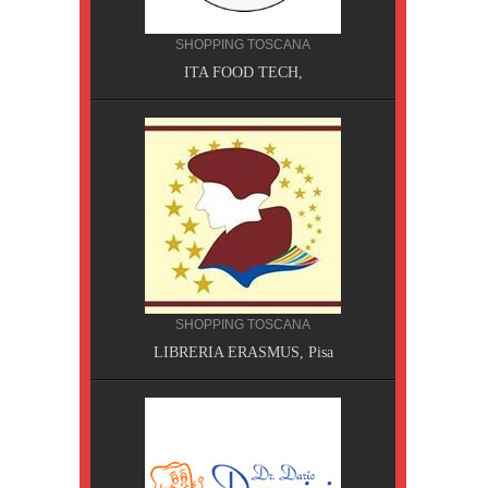
NA
MPING
SHOPPING TOSCANA
ITA FOOD TECH,
SHOPPING TOSCANA
a Terme
LIBRERIA ERASMUS, Pisa